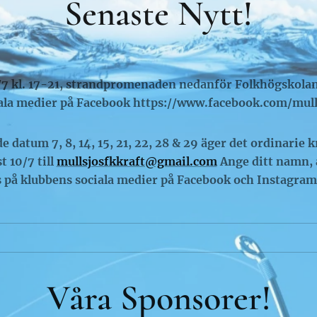
Senaste Nytt!
5/7 kl. 17-21, strandpromenaden nedanför Folkhögskola
iala medier på Facebook
https://www.facebook.com/mull
e datum 7, 8, 14, 15, 21, 22, 28 & 29 äger det ordinarie 
 10/7 till
mullsjosfkkraft@gmail.com
Ange ditt namn, 
 på klubbens sociala medier på Facebook och Instagram
Våra Sponsorer!