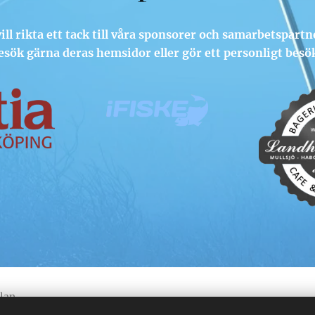
vill rikta ett tack till våra sponsorer och samarbetspartn
esök gärna deras hemsidor eller gör ett personligt besö
plan