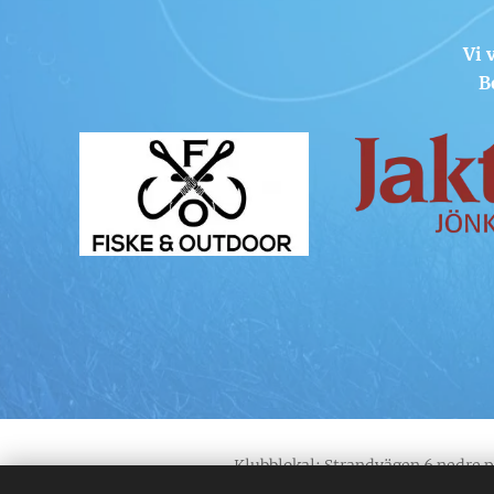
Vi 
B
Klubblokal: Strandvägen 6 nedre 
565 91 Mullsjö