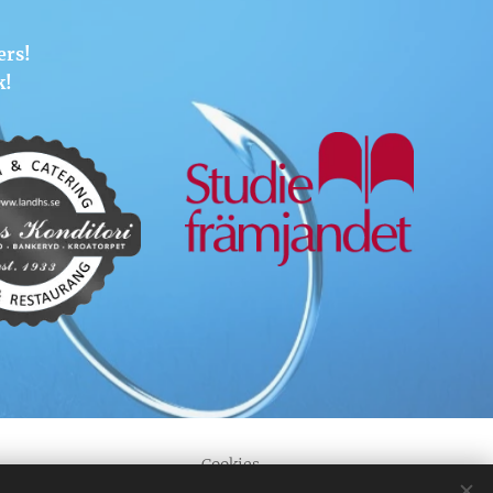
ers!
k!
Cookies