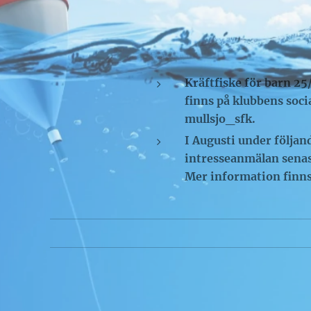
Kräftfiske för barn 2
finns på klubbens soc
mullsjo_sfk.
I Augusti under följand
intresseanmälan senast
Mer information finns