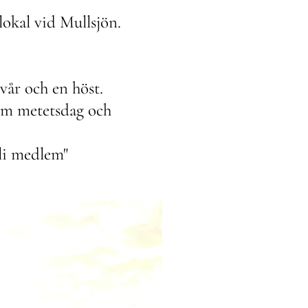
okal vid Mullsjön.
vår och en höst.
som metetsdag och
bli medlem"