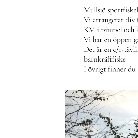
Mullsjö sportfisk
Vi arrangerar div 
KM i pimpel och 
Vi har en öppen gä
Det är en c/r-tävl
barnkräftfiske
I övrigt finner du