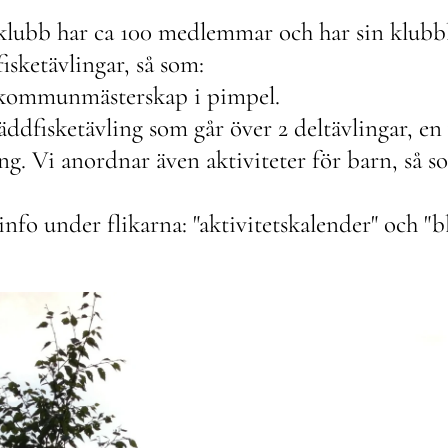
eklubb har ca 100 medlemmar och har sin klubbl
fisketävlingar, så som:
kommunmästerskap i pimpel.
ddfisketävling som går över 2 deltävlingar, en 
ing. Vi anordnar även aktiviteter för barn, så 
 info under flikarna: "aktivitetskalender" och "